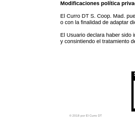
Modificaciones política priv
El Curro DT S. Coop. Mad. pued
o con la finalidad de adaptar di
El Usuario declara haber sido 
y consintiendo el tratamiento d
Calle de la Reina, 9
28004 Madrid
elcurrodt@elcurrodt.coop
91 521 71 55
Política de privacidad
© 2018 por El Curro DT