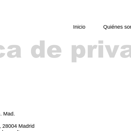
Inicio
Quiénes s
ica de priv
p. Mad.
9, 28004 Madrid