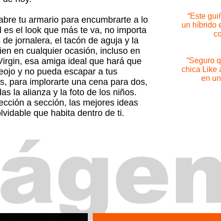
“Este gui
e abre tu armario para encumbrarte a lo
un híbrido 
l es el look que más te va, no importa
co
 de jornalera, el tacón de aguja y la
en en cualquier ocasión, incluso en
 Virgin, esa amiga ideal que hará que
“Seguro q
chica Like 
reojo y no pueda escapar a tus
en un
s, para implorarte una cena para dos,
 la alianza y la foto de los niños.
sección a sección, las mejores ideas
lvidable que habita dentro de ti.
áge