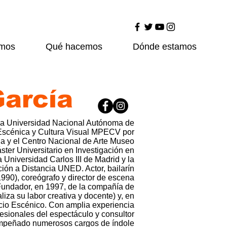
omos
Qué hacemos
Dónde estamos
García
 la Universidad Nacional Autónoma de
Escénica y Cultura Visual MPECV por
ha y el Centro Nacional de Arte Museo
ster Universitario en Investigación en
 Universidad Carlos III de Madrid y la
ón a Distancia UNED. Actor, bailarín
90), coreógrafo y director de escena
Fundador, en 1997, de la compañía de
iza su labor creativa y docente) y, en
cio Escénico. Con amplia experiencia
esionales del espectáculo y consultor
sempeñado numerosos cargos de índole